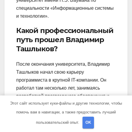
университет имени Н.Э. Баумана по
специальности «Информационные системы
и технологии».
Какой профессиональный
путь прошел Владимир
Ташлыков?
После окончания университета, Владимир
Ташлыков начал свою карьеру
программиста в крупной IT-компании. Он
работал там несколько лет, занимаясь
разработкой программного обеспечения и
Этот сайт использует куки-файлы и другие технологии, чтобы
управлением проектами. Позже он решил
создать свою собственную компанию в
помочь вам в навигации, а также предоставить лучший
сфере информационных технологий.
пользовательский опыт.
OK
Сегодня он является успешным