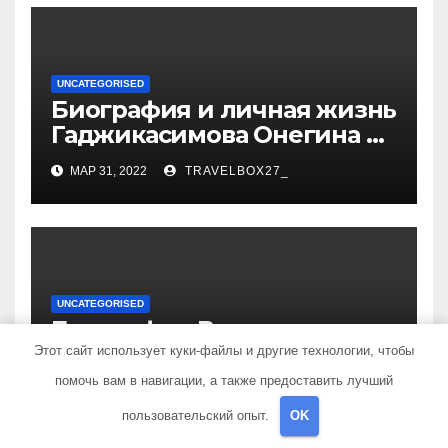
UNCATEGORISED
Биография и личная жизнь
Гаджикасимова Онегина —
информация о жене и
МАР 31, 2022
TRAVELBOX27_
детях
UNCATEGORISED
Биография Владимира
Путина — от детства до
Этот сайт использует куки-файлы и другие технологии, чтобы
президентства
помочь вам в навигации, а также предоставить лучший
МАР 31, 2022
TRAVELBOX27_
пользовательский опыт.
OK