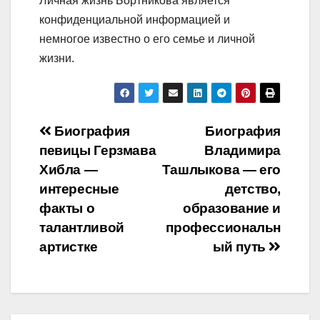
Личная жизнь Бортникова является
конфиденциальной информацией и
немногое известно о его семье и личной
жизни.
Навигация
Биография
Биография
певицы Герзмава
Владимира
по
Хибла —
Ташлыкова — его
записям
интересные
детство,
факты о
образование и
талантливой
профессиональн
артистке
ый путь