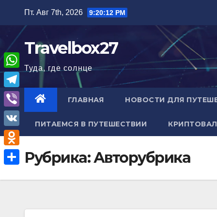
Перейти
Пт. Авг 7th, 2026
9:20:13 PM
к
содержимому
Travelbox27
Туда, где солнце
W
h
T
ГЛАВНАЯ
НОВОСТИ ДЛЯ ПУТЕШ
a
e
V
t
ПИТАЕМСЯ В ПУТЕШЕСТВИИ
КРИПТОВАЛ
l
i
V
s
e
b
K
A
O
Рубрика:
Авторубрика
g
e
p
d
r
О
r
p
n
a
т
o
m
п
k