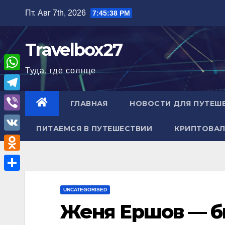
Перейти
Пт. Авг 7th, 2026
7:45:39 PM
к
содержимому
Travelbox27
Туда, где солнце
W
h
T
ГЛАВНАЯ
НОВОСТИ ДЛЯ ПУТЕШ
a
e
V
t
ПИТАЕМСЯ В ПУТЕШЕСТВИИ
КРИПТОВАЛ
l
i
V
s
e
b
K
A
O
g
e
p
d
r
О
r
p
n
UNCATEGORISED
a
т
Женя Ершов — б
o
m
п
k