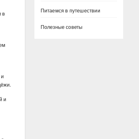
Питаемся в путешествии
 в
Полезные советы
тем
 и
дёжи.
й и