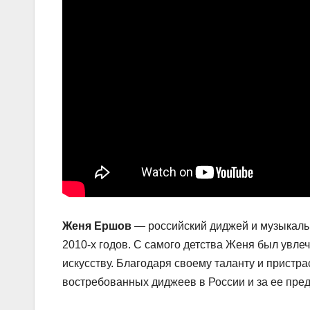
Женя Ершов
— российский диджей и музыкальн
2010-х годов. С самого детства Женя был увлеч
искусству. Благодаря своему таланту и пристр
востребованных диджеев в России и за ее пре