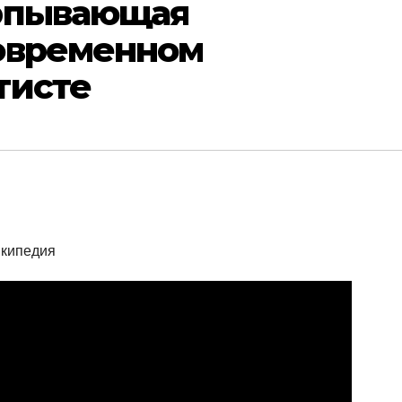
рпывающая
овременном
тисте