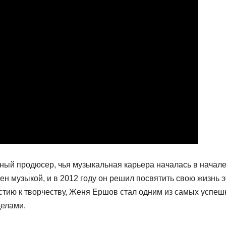
ый продюсер, чья музыкальная карьера началась в начал
ен музыкой, и в 2012 году он решил посвятить свою жизнь 
астию к творчеству, Женя Ершов стал одним из самых успеш
делами.