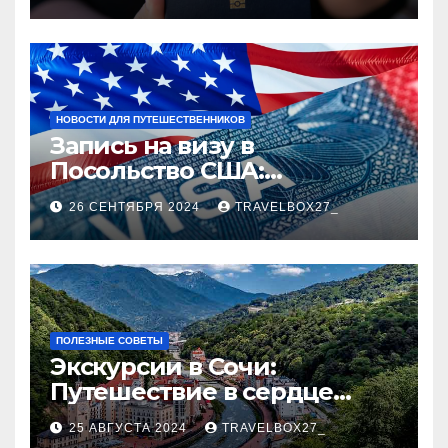
НОВОСТИ ДЛЯ ПУТЕШЕСТВЕННИКОВ
Запись на визу в
Посольство США:
Пошаговое руководство
26 СЕНТЯБРЯ 2024
TRAVELBOX27_
ПОЛЕЗНЫЕ СОВЕТЫ
Экскурсии в Сочи:
Путешествие в сердце
Черноморского курорта
25 АВГУСТА 2024
TRAVELBOX27_