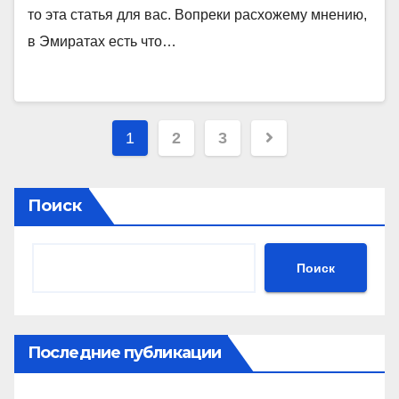
то эта статья для вас. Вопреки расхожему мнению,
в Эмиратах есть что…
Пагинация
1
2
3
записей
Поиск
Поиск
Последние публикации