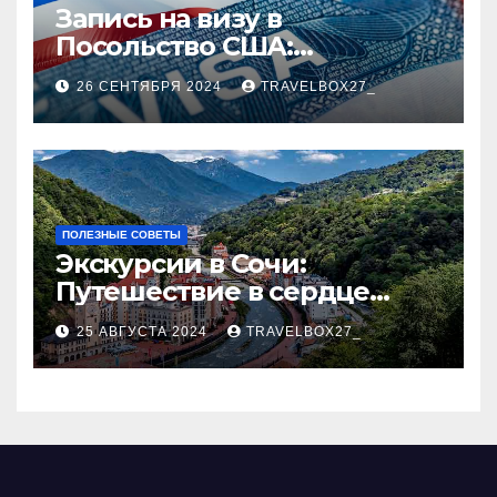
Запись на визу в
Посольство США:
Пошаговое руководство
26 СЕНТЯБРЯ 2024
TRAVELBOX27_
ПОЛЕЗНЫЕ СОВЕТЫ
Экскурсии в Сочи:
Путешествие в сердце
Черноморского курорта
25 АВГУСТА 2024
TRAVELBOX27_