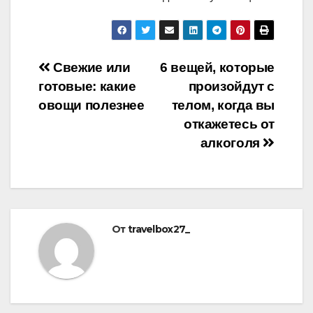
Навигация
Свежие или
6 вещей, которые
готовые: какие
произойдут с
по
овощи полезнее
телом, когда вы
записям
откажетесь от
алкоголя
От
travelbox27_