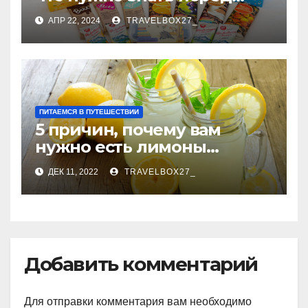
покупкой
АПР 22, 2024
TRAVELBOX27_
ПИТАЕМСЯ В ПУТЕШЕСТВИИ
5 причин, почему вам
нужно есть лимоны
каждый день
ДЕК 11, 2022
TRAVELBOX27_
Добавить комментарий
Для отправки комментария вам необходимо