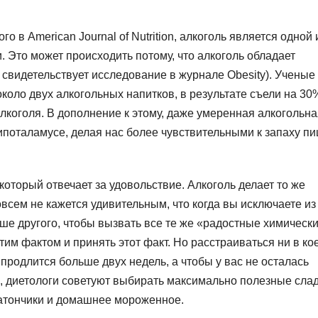
 в American Journal of Nutrition, алкоголь является одной 
 Это может происходить потому, что алкоголь обладает
 свидетельствует исследование в журнале Obesity). Ученые
оло двух алкогольных напитков, в результате съели на 30
алкоголя. В дополнение к этому, даже умеренная алкогольн
гипоталамусе, делая нас более чувствительными к запаху пи
торый отвечает за удовольствие. Алкоголь делает то же
всем не кажется удивительным, что когда вы исключаете из
ше другого, чтобы вызвать все те же «радостные химическ
этим фактом и принять этот факт. Но расстраиваться ни в ко
 продлится больше двух недель, а чтобы у вас не осталась
, диетологи советуют выбирать максимально полезные слад
 батончики и домашнее мороженное.