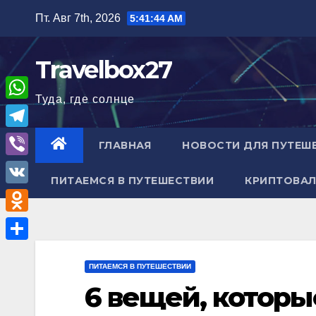
Перейти
Пт. Авг 7th, 2026
5:41:45 AM
к
содержимому
Travelbox27
Туда, где солнце
W
h
T
ГЛАВНАЯ
НОВОСТИ ДЛЯ ПУТЕШ
a
e
V
t
ПИТАЕМСЯ В ПУТЕШЕСТВИИ
КРИПТОВАЛ
l
i
V
s
e
b
K
A
O
g
e
p
d
r
О
r
p
n
ПИТАЕМСЯ В ПУТЕШЕСТВИИ
a
т
6 вещей, которы
o
m
п
k