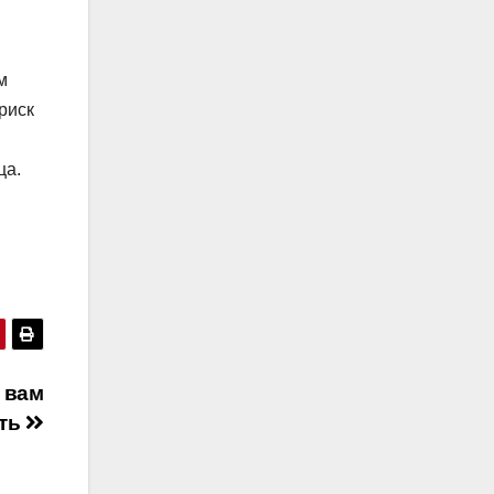
м
риск
ца.
 вам
еть