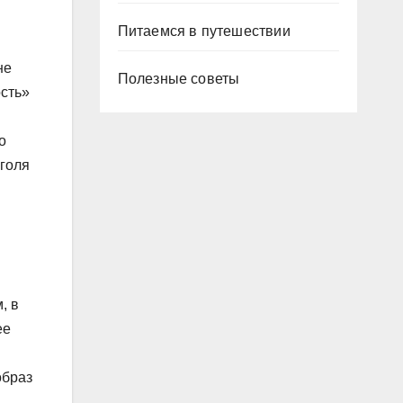
Питаемся в путешествии
не
Полезные советы
ость»
о
оголя
, в
ее
образ