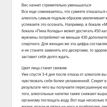
Вес начнет стремительно уменьшаться
Все еще сомневаетесь, что сумеете отказаться 
алкоголь самым подлым образом увеличивает к
успеваете это осознать. Например, в бокале «
бокала «Пина Колады» может достигать 450 кало
мужчины потребляют не меньше 430 дополнител
спиртного. Для женщин же эта цифра составляе
и не станете заменять его десертами, то здоро
заставит себя долго ждать.
Цвет лица станет свежим
Уже спустя 3-4 дня после отказа от алкоголя вы
чувствовать себя более увлажненной. Секрет в
результате чего вы получаете пересушенную к
того, алкогольные напитки также снижают выра
организму поглощать воду. Вот еще несколько 
жизни: красные пятна на носу и подбородке, пер