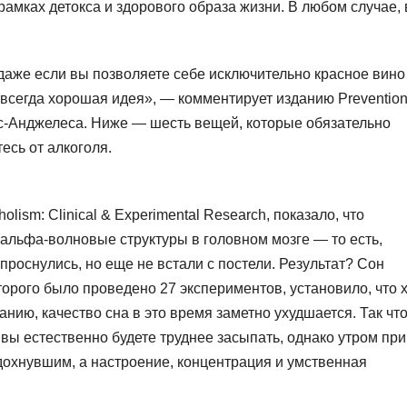
 рамках детокса и здорового образа жизни. В любом случае,
даже если вы позволяете себе исключительно красное вино
 всегда хорошая идея», — комментирует изданию Preventio
ос-Анджелеса. Ниже — шесть вещей, которые обязательно
есь от алкоголя.
ism: Clinical & Experimental Research, показало, что
альфа-волновые структуры в головном мозге — то есть,
 проснулись, но еще не встали с постели. Результат? Сон
торого было проведено 27 экспериментов, установило, что 
нию, качество сна в это время заметно ухудшается. Так чт
 вы естественно будете труднее засыпать, однако утром при
дохнувшим, а настроение, концентрация и умственная