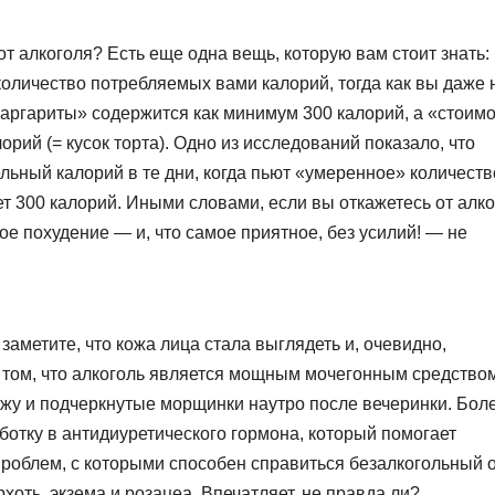
от алкоголя? Есть еще одна вещь, которую вам стоит знать:
оличество потребляемых вами калорий, тогда как вы даже 
Маргариты» содержится как минимум 300 калорий, а «стоим
рий (= кусок торта). Одно из исследований показало, что
ьный калорий в те дни, когда пьют «умеренное» количеств
т 300 калорий. Иными словами, если вы откажетесь от алк
вое похудение — и, что самое приятное, без усилий! — не
 заметите, что кожа лица стала выглядеть и, очевидно,
 том, что алкоголь является мощным мочегонным средством
ожу и подчеркнутые морщинки наутро после вечеринки. Бол
ботку в антидиуретического гормона, который помогает
проблем, с которыми способен справиться безалкогольный 
хоть, экзема и розацеа. Впечатляет, не правда ли?