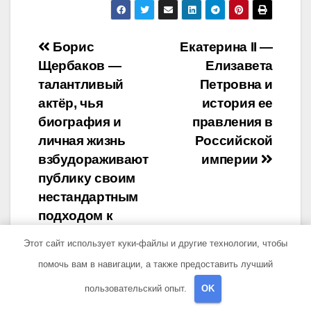
Навигация
Борис
Екатерина II —
Щербаков —
Елизавета
по
талантливый
Петровна и
записям
актёр, чья
история ее
биография и
правления в
личная жизнь
Российской
взбудораживают
империи
публику своим
нестандартным
подходом к
искусству и
Этот сайт использует куки-файлы и другие технологии, чтобы
оригинальным
помочь вам в навигации, а также предоставить лучший
жизненным
пользовательский опыт.
OK
принципам.