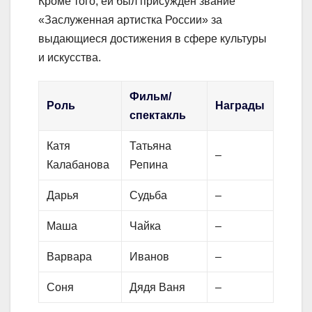
Кроме того, ей был присужден звание
«Заслуженная артистка России» за
выдающиеся достижения в сфере культуры
и искусства.
Фильм/
Роль
Награды
спектакль
Катя
Татьяна
–
Калабанова
Репина
Дарья
Судьба
–
Маша
Чайка
–
Варвара
Иванов
–
Соня
Дядя Ваня
–