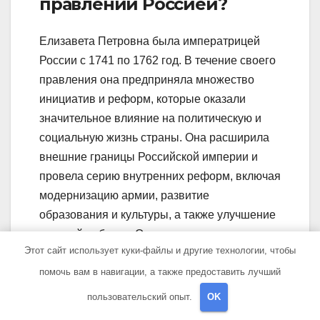
правлении Россией?
Елизавета Петровна была императрицей
России с 1741 по 1762 год. В течение своего
правления она предприняла множество
инициатив и реформ, которые оказали
значительное влияние на политическую и
социальную жизнь страны. Она расширила
внешние границы Российской империи и
провела серию внутренних реформ, включая
модернизацию армии, развитие
образования и культуры, а также улучшение
условий рабочих. Она также провела ряд
Этот сайт использует куки-файлы и другие технологии, чтобы
внешнеполитических мероприятий, которые
помочь вам в навигации, а также предоставить лучший
помогли России стать более активным
игроком в европейской политике.
пользовательский опыт.
OK