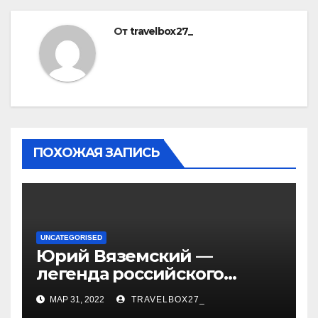
От
travelbox27_
ПОХОЖАЯ ЗАПИСЬ
UNCATEGORISED
Юрий Вяземский —
легенда российского
спорта — биография,
МАР 31, 2022
TRAVELBOX27_
достижения и вклад в