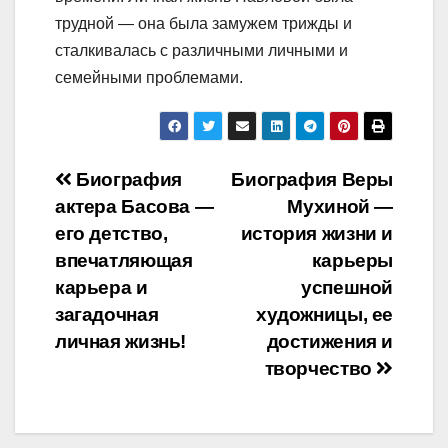
трудной — она была замужем трижды и
сталкивалась с различными личными и
семейными проблемами.
Навигация
Биография
Биография Веры
актера Басова —
Мухиной —
по
его детство,
история жизни и
записям
впечатляющая
карьеры
карьера и
успешной
загадочная
художницы, ее
личная жизнь!
достижения и
творчество