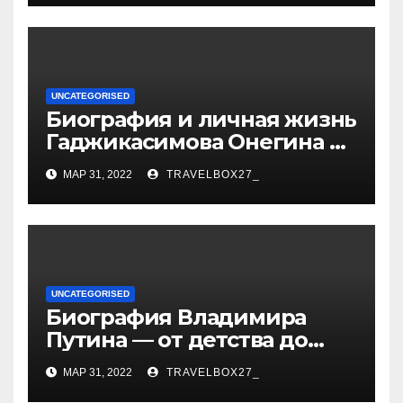
развитие гимнастики
UNCATEGORISED
Биография и личная жизнь
Гаджикасимова Онегина —
информация о жене и
МАР 31, 2022
TRAVELBOX27_
детях
UNCATEGORISED
Биография Владимира
Путина — от детства до
президентства
МАР 31, 2022
TRAVELBOX27_