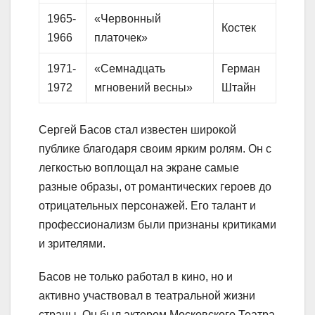
1965-
«Червонный
Костек
1966
платочек»
1971-
«Семнадцать
Герман
1972
мгновений весны»
Штайн
Сергей Басов стал известен широкой
публике благодаря своим ярким ролям. Он с
легкостью воплощал на экране самые
разные образы, от романтических героев до
отрицательных персонажей. Его талант и
профессионализм были признаны критиками
и зрителями.
Басов не только работал в кино, но и
активно участвовал в театральной жизни
страны. Он был актером Московского Театра