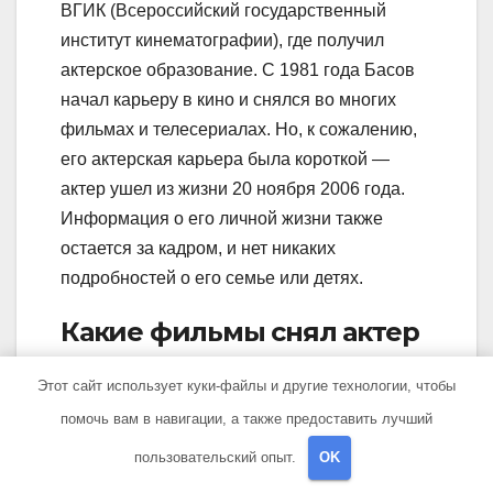
ВГИК (Всероссийский государственный
институт кинематографии), где получил
актерское образование. С 1981 года Басов
начал карьеру в кино и снялся во многих
фильмах и телесериалах. Но, к сожалению,
его актерская карьера была короткой —
актер ушел из жизни 20 ноября 2006 года.
Информация о его личной жизни также
остается за кадром, и нет никаких
подробностей о его семье или детях.
Какие фильмы снял актер
Басов?
Этот сайт использует куки-файлы и другие технологии, чтобы
помочь вам в навигации, а также предоставить лучший
Актер Басов снялся во многих известных
фильмах и телесериалах. Некоторые из его
пользовательский опыт.
OK
самых известных работ включают фильмы