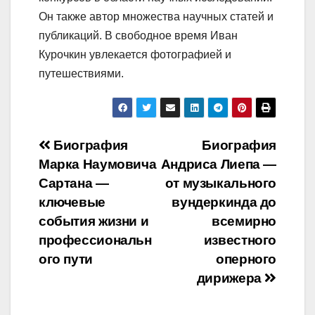
Он также автор множества научных статей и
публикаций. В свободное время Иван
Курочкин увлекается фотографией и
путешествиями.
Навигация
Биография
Биография
Марка Наумовича
Андриса Лиепа —
по
Сартана —
от музыкального
записям
ключевые
вундеркинда до
события жизни и
всемирно
профессиональн
известного
ого пути
оперного
дирижера