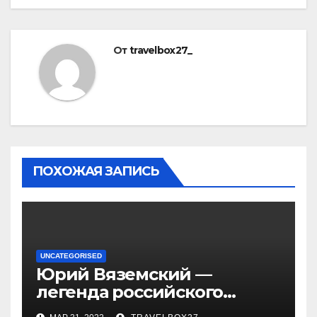
От
travelbox27_
ПОХОЖАЯ ЗАПИСЬ
UNCATEGORISED
Юрий Вяземский —
легенда российского
спорта — биография,