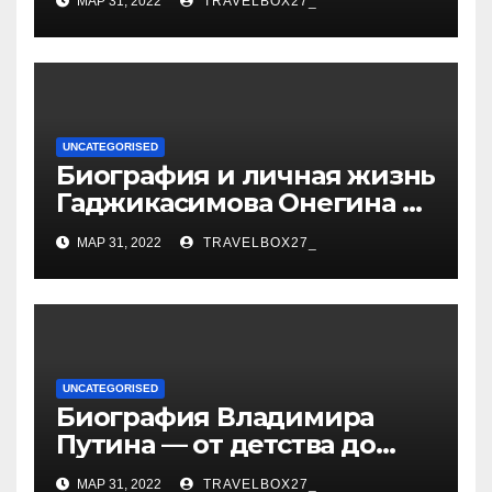
МАР 31, 2022
TRAVELBOX27_
достижения и вклад в
развитие гимнастики
UNCATEGORISED
Биография и личная жизнь
Гаджикасимова Онегина —
информация о жене и
МАР 31, 2022
TRAVELBOX27_
детях
UNCATEGORISED
Биография Владимира
Путина — от детства до
президентства
МАР 31, 2022
TRAVELBOX27_