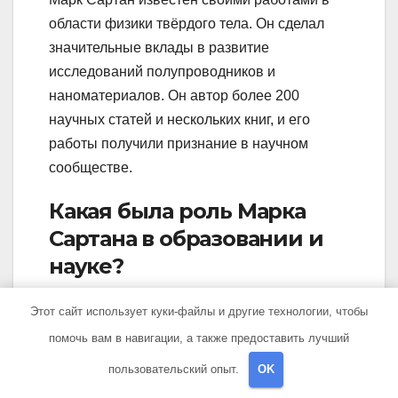
области физики твёрдого тела. Он сделал
значительные вклады в развитие
исследований полупроводников и
наноматериалов. Он автор более 200
научных статей и нескольких книг, и его
работы получили признание в научном
сообществе.
Какая была роль Марка
Сартана в образовании и
науке?
Марк Сартан внес большой вклад в развитие
Этот сайт использует куки-файлы и другие технологии, чтобы
образования и науки в России. Он не только
помочь вам в навигации, а также предоставить лучший
был активным ученым и исследователем, но
пользовательский опыт.
OK
и преподавал в Московском