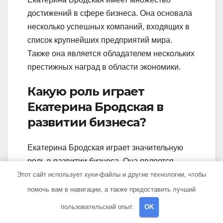
достижений в сфере бизнеса. Она основала
несколько успешных компаний, входящих в
список крупнейших предприятий мира.
Также она является обладателем нескольких
престижных наград в области экономики.
Какую роль играет
Екатерина Бродская в
развитии бизнеса?
Екатерина Бродская играет значительную
роль в развитии бизнеса. Она является
ярким примером успешной
Этот сайт использует куки-файлы и другие технологии, чтобы
предпринимательницы и активной
помочь вам в навигации, а также предоставить лучший
участницей экономической сферы. Ее опыт и
пользовательский опыт.
OK
знания помогают другим предпринимателям