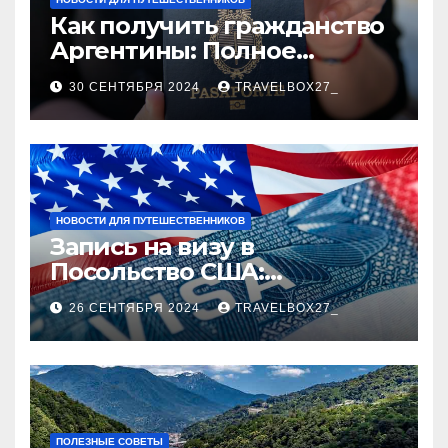
Как получить гражданство
Аргентины: Полное
руководство
30 СЕНТЯБРЯ 2024
TRAVELBOX27_
НОВОСТИ ДЛЯ ПУТЕШЕСТВЕННИКОВ
Запись на визу в
Посольство США:
Пошаговое руководство
26 СЕНТЯБРЯ 2024
TRAVELBOX27_
ПОЛЕЗНЫЕ СОВЕТЫ