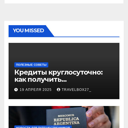
YOU MISSED
ПОЛЕЗНЫЕ СОВЕТЫ
Кредиты круглосуточно:
как получить
финансирование в любое
19 АПРЕЛЯ 2025
TRAVELBOX27_
время
НОВОСТИ ДЛЯ ПУТЕШЕСТВЕННИКОВ