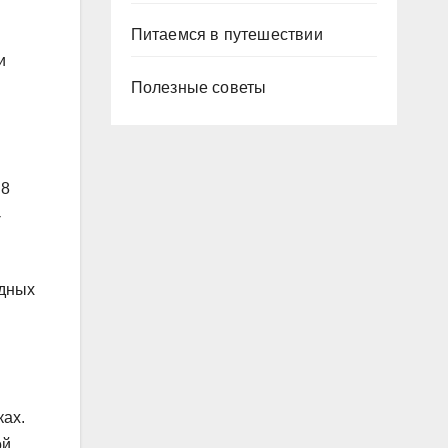
Питаемся в путешествии
и
Полезные советы
 8
-
одных
ках.
ой