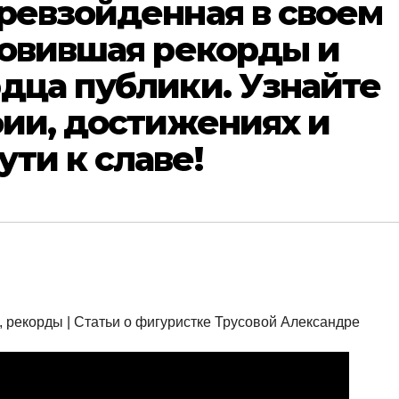
ревзойденная в своем
новившая рекорды и
дца публики. Узнайте
фии, достижениях и
ти к славе!