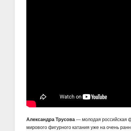
Александра Трусова
— молодая российская фи
мирового фигурного катания уже на очень ран