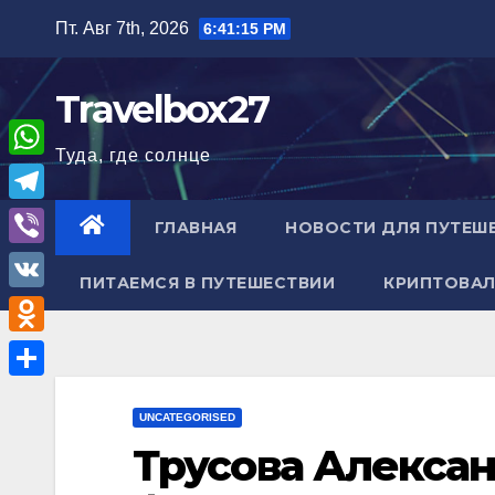
Перейти
Пт. Авг 7th, 2026
6:41:16 PM
к
содержимому
Travelbox27
Туда, где солнце
W
h
T
ГЛАВНАЯ
НОВОСТИ ДЛЯ ПУТЕШ
a
e
V
t
ПИТАЕМСЯ В ПУТЕШЕСТВИИ
КРИПТОВАЛ
l
i
V
s
e
b
K
A
O
g
e
p
d
r
О
r
p
n
UNCATEGORISED
a
т
Трусова Алекса
o
m
п
k