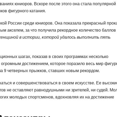
аниях юниоров. Вскоре после этого она стала популярной
иков фигурного катания.
кой России среди юниоров. Она показала прекрасный прока
м акселем, за что получила рекордное количество баллов
женщиной в истории, которой удалось выполнить пять
ационных шагах, показав в своих программах несколько
о огромным достижением, которое поразило весь мир фигур
ла 9 четверных прыжков, ставших новым рекордом.
аться и совершенствоваться в своем искусстве. Ее высоки
тов не оставляют равнодушными ни зрителей, ни судей. Мо
огих молодых спортсменов, вдохновляя их на достижение