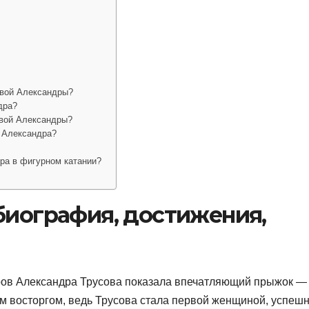
овой Александры?
дра?
овой Александры?
а Александра?
ра в фигурном катании?
биография, достижения,
оров Александра Трусова показала впечатляющий прыжок —
им восторгом, ведь Трусова стала первой женщиной, успеш