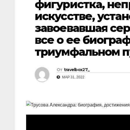
фигуристка, неп
р
l
а
искусстве, уста
a
в
завоевавшая сер
s
и
все о ее биогра
s
т
n
ь
триумфальном пу
i
k
От
travelbox27_
i
МАР 31, 2022