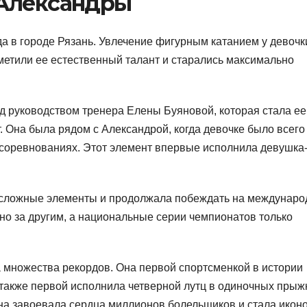
 Александры
а в городе Рязань. Увлечение фигурным катанием у девочк
метили ее естественный талант и старались максимально
од руководством тренера Елены Буяновой, которая стала ее
. Она была рядом с Александрой, когда девочке было всего
а соревнованиях. Этот элемент впервые исполнила девушка
 сложные элементы и продолжала побеждать на междунар
о за другим, а национальные серии чемпионатов только
 множества рекордов. Она первой спортсменкой в истории
 также первой исполнила четверной лутц в одиночных прыж
она завоевала сердца миллионов болельщиков и стала икон