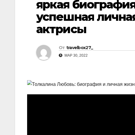
яркая биография
р
l
а
успешная лична
a
в
актрисы
s
и
s
т
n
От
travelbox27_
ь
МАР 30, 2022
i
k
i