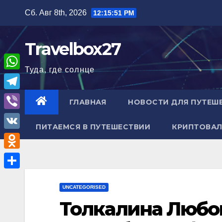
Перейти
Сб. Авг 8th, 2026
12:15:52 PM
к
содержимому
Travelbox27
Туда, где солнце
W
h
T
ГЛАВНАЯ
НОВОСТИ ДЛЯ ПУТЕШ
a
e
V
t
ПИТАЕМСЯ В ПУТЕШЕСТВИИ
КРИПТОВАЛ
l
i
V
s
e
b
K
A
O
g
e
p
d
r
О
r
p
n
UNCATEGORISED
a
т
Толкалина Любо
o
m
п
k