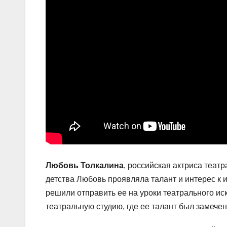
Любовь Толкалина
, российская актриса театр
детства Любовь проявляла талант и интерес к и
решили отправить ее на уроки театрального ис
театральную студию, где ее талант был замечен