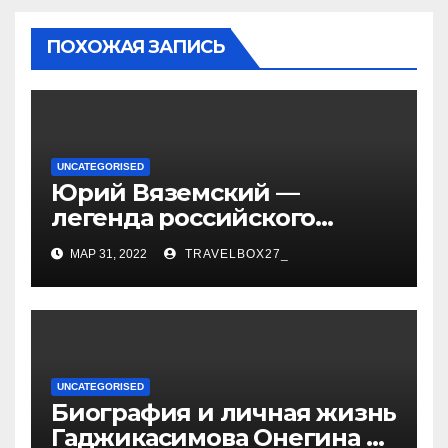
ПОХОЖАЯ ЗАПИСЬ
UNCATEGORISED
Юрий Вяземский —
легенда российского
спорта — биография,
МАР 31, 2022
TRAVELBOX27_
достижения и вклад в
развитие гимнастики
UNCATEGORISED
Биография и личная жизнь
Гаджикасимова Онегина —