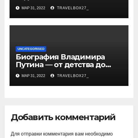
информация о жене и
МАР 31, 2022
TRAVELBOX27_
детях
UNCATEGORISED
Биография Владимира
Путина — от детства до
президентства
МАР 31, 2022
TRAVELBOX27_
Добавить комментарий
Для отправки комментария вам необходимо