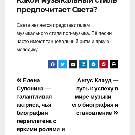
Какой музыкальный стиль
предпочитает Света?
Света является представителем
музыкального стиля поп-музыка. Её песни
часто имеют танцевальный ритм и яркую
мелодику.
Навигация
Елена
Ангус Клауд —
Супонина —
путь к успеху в
по
талантливая
мире музыки —
записям
актриса, чья
его биография и
биография
становление
переплетена с
яркими ролями и