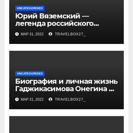
UNCATEGORISED
Юрий Вяземский —
легенда российского
спорта — биография,
МАР 31, 2022
TRAVELBOX27_
достижения и вклад в
развитие гимнастики
UNCATEGORISED
Биография и личная жизнь
Гаджикасимова Онегина —
информация о жене и
МАР 31, 2022
TRAVELBOX27_
детях