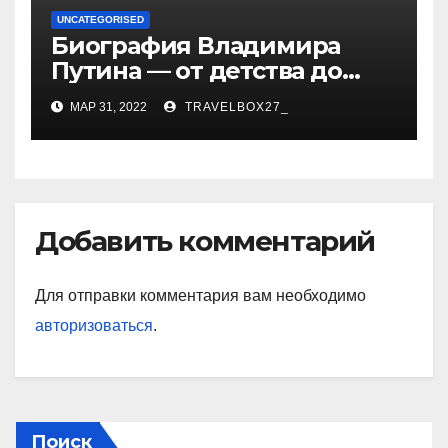
UNCATEGORISED
Биография Владимира
Путина — от детства до
президентства
МАР 31, 2022
TRAVELBOX27_
Добавить комментарий
Для отправки комментария вам необходимо
авторизоваться
.
Поиск