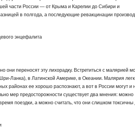
ьшей части России — от Крыма и Карелии до Сибири и
 разницей в полгода, а последующие ревакцинации производ
ещевого энцефалита
но они переносят эту лихорадку. Встретиться с малярией м
 Шри-Ланка), в Латинской Америке, в Океании. Малярия лег
ных районах ее хорошо распознают, а вот в России могут и 
ельно мер предосторожности существует два мнения: можно 
ремя поездки, а можно считать, что они слишком токсичны
и