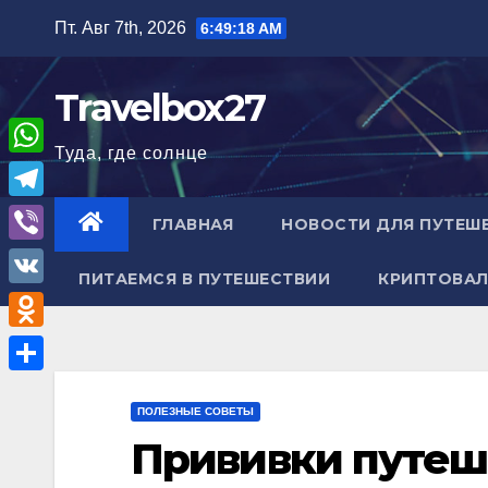
Перейти
Пт. Авг 7th, 2026
6:49:19 AM
к
содержимому
Travelbox27
Туда, где солнце
W
h
T
ГЛАВНАЯ
НОВОСТИ ДЛЯ ПУТЕШ
a
e
V
t
ПИТАЕМСЯ В ПУТЕШЕСТВИИ
КРИПТОВАЛ
l
i
V
s
e
b
K
A
O
g
e
p
d
r
О
r
p
n
ПОЛЕЗНЫЕ СОВЕТЫ
a
т
Прививки путеш
o
m
п
k