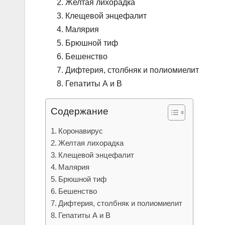
Желтая лихорадка
Клещевой энцефалит
Малярия
Брюшной тиф
Бешенство
Дифтерия, столбняк и полиомиелит
Гепатиты А и В
Содержание
Коронавирус
Желтая лихорадка
Клещевой энцефалит
Малярия
Брюшной тиф
Бешенство
Дифтерия, столбняк и полиомиелит
Гепатиты А и В