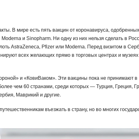
кты. В мире есть пять вакцин от коронавируса, одобренны
, Modernа и Sinopharm. Ни одну из них нельзя сделать в Рос
оть AstraZeneca, Pfizer или Moderna. Перед визитом в Сер
инируют всех желающих прямо в торговых центрах и музея
ороной» и «КовиВаком». Эти вакцины пока не принимают в
более чем 60 странами, среди которых — Турция, Греция, Гр
ербия, Маврикий и другие.
утешественникам въезжать в страну, но во многих государ