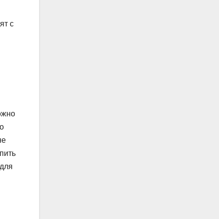
ят с
ожно
ко
не
пить
 для