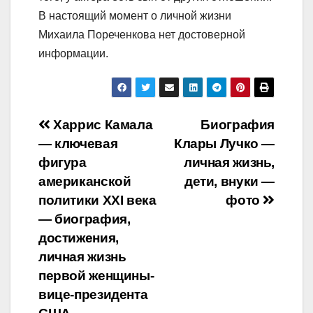
В настоящий момент о личной жизни
Михаила Пореченкова нет достоверной
информации.
Навигация
Харрис Камала
Биография
— ключевая
Клары Лучко —
по
фигура
личная жизнь,
записям
американской
дети, внуки —
политики XXI века
фото
— биография,
достижения,
личная жизнь
первой женщины-
вице-президента