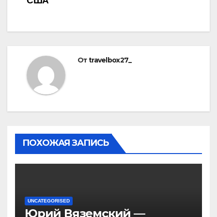
США
От
travelbox27_
ПОХОЖАЯ ЗАПИСЬ
UNCATEGORISED
Юрий Вяземский —