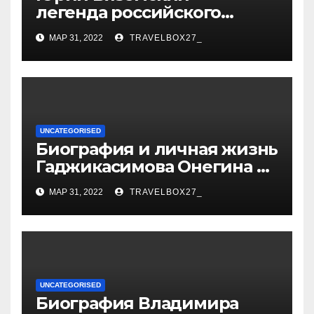
легенда российского
спорта — биография,
МАР 31, 2022
TRAVELBOX27_
достижения и вклад в
развитие гимнастики
UNCATEGORISED
Биография и личная жизнь
Гаджикасимова Онегина —
информация о жене и
МАР 31, 2022
TRAVELBOX27_
детях
UNCATEGORISED
Биография Владимира