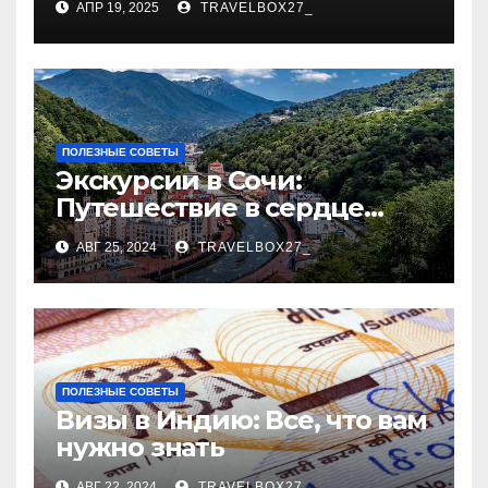
АПР 19, 2025
TRAVELBOX27_
время
ПОЛЕЗНЫЕ СОВЕТЫ
Экскурсии в Сочи:
Путешествие в сердце
Черноморского курорта
АВГ 25, 2024
TRAVELBOX27_
ПОЛЕЗНЫЕ СОВЕТЫ
Визы в Индию: Все, что вам
нужно знать
АВГ 22, 2024
TRAVELBOX27_