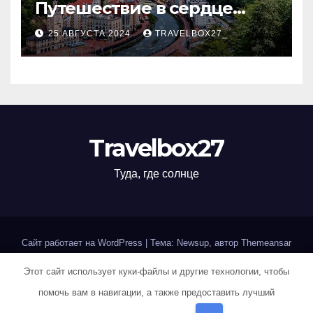
Путешествие в сердце
Черноморского курорта
25 АВГУСТА 2024
TRAVELBOX27_
Travelbox27
Туда, где солнце
Сайт работает на WordPress
|
Тема: Newsup, автор
Themeansar
Этот сайт использует куки-файлы и другие технологии, чтобы
Home
Sample Page
Авторам и правообладателям
помочь вам в навигации, а также предоставить лучший
Карта сайта
Политика конфиденциальности