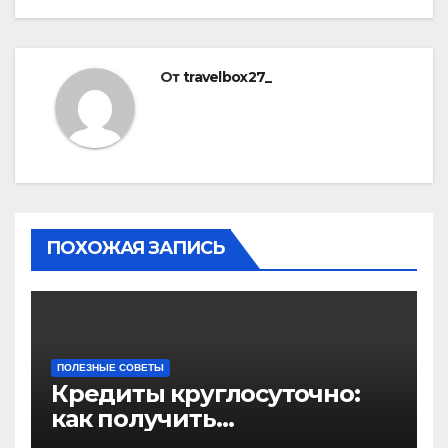
От
travelbox27_
ПОХОЖАЯ ЗАПИСЬ
ПОЛЕЗНЫЕ СОВЕТЫ
Кредиты круглосуточно:
как получить
финансирование в любое