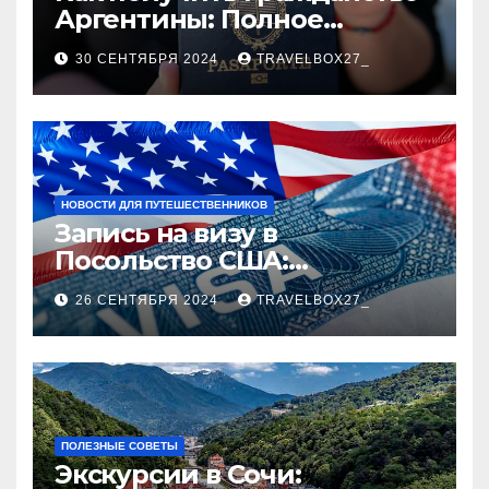
Аргентины: Полное
руководство
30 СЕНТЯБРЯ 2024
TRAVELBOX27_
НОВОСТИ ДЛЯ ПУТЕШЕСТВЕННИКОВ
Запись на визу в
Посольство США:
Пошаговое руководство
26 СЕНТЯБРЯ 2024
TRAVELBOX27_
ПОЛЕЗНЫЕ СОВЕТЫ
Экскурсии в Сочи: