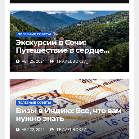
ПОЛЕЗНЫЕ СОВЕТЫ
Экскурсии в Сочи:
Путешествие в сердце
Черноморского курорта
АВГ 25, 2024
TRAVELBOX27_
ПОЛЕЗНЫЕ СОВЕТЫ
Визы в Индию: Все, что вам
нужно знать
АВГ 22, 2024
TRAVELBOX27_