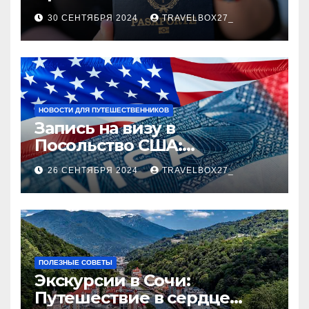
руководство
30 СЕНТЯБРЯ 2024
TRAVELBOX27_
НОВОСТИ ДЛЯ ПУТЕШЕСТВЕННИКОВ
Запись на визу в
Посольство США:
Пошаговое руководство
26 СЕНТЯБРЯ 2024
TRAVELBOX27_
ПОЛЕЗНЫЕ СОВЕТЫ
Экскурсии в Сочи:
Путешествие в сердце