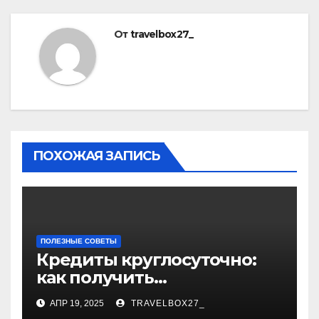
От
travelbox27_
ПОХОЖАЯ ЗАПИСЬ
ПОЛЕЗНЫЕ СОВЕТЫ
Кредиты круглосуточно:
как получить
финансирование в любое
АПР 19, 2025
TRAVELBOX27_
время