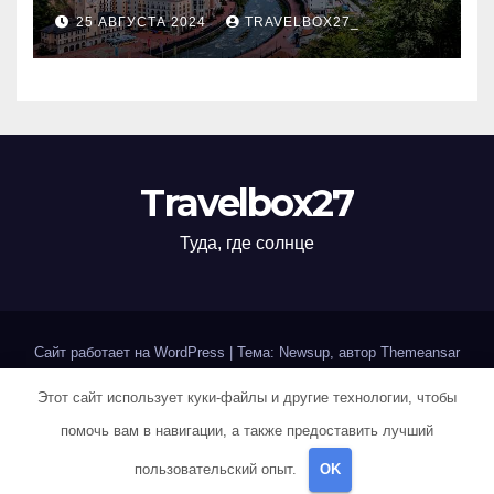
Черноморского курорта
25 АВГУСТА 2024
TRAVELBOX27_
Travelbox27
Туда, где солнце
Сайт работает на WordPress
|
Тема: Newsup, автор
Themeansar
Этот сайт использует куки-файлы и другие технологии, чтобы
Home
Sample Page
Авторам и правообладателям
помочь вам в навигации, а также предоставить лучший
Карта сайта
Политика конфиденциальности
пользовательский опыт.
OK