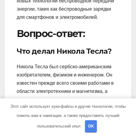
новых технологий беспроводной передачи
энергии, таких как беспроводные зарядки
для смартфонов и электромобилей.
Вопрос-ответ:
Что делал Никола Тесла?
Никола Тесла был сербско-американским
изобретателем, физиком и инженером. Он
известен прежде всего своими работами в
области электротехники и магнетизма, а
также построил первую систему для
Этот сайт использует куки-файлы и другие технологии, чтобы
передачи электрической энергии на большие
помочь вам в навигации, а также предоставить лучший
расстояния.
пользовательский опыт.
OK
Какие открытия сделал