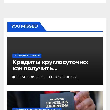
YOU MISSED
ПОЛЕЗНЫЕ СОВЕТЫ
Кредиты круглосуточно:
как получить
финансирование в любое
19 АПРЕЛЯ 2025
TRAVELBOX27_
время
НОВОСТИ ДЛЯ ПУТЕШЕСТВЕННИКОВ