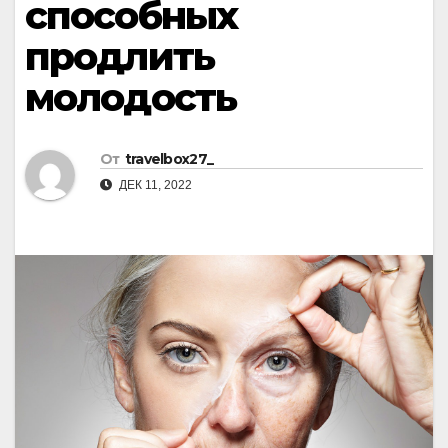
способных
продлить
молодость
От
travelbox27_
ДЕК 11, 2022