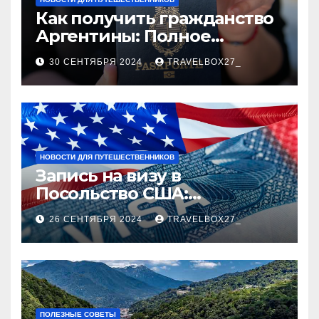
Как получить гражданство
Аргентины: Полное
руководство
30 СЕНТЯБРЯ 2024
TRAVELBOX27_
НОВОСТИ ДЛЯ ПУТЕШЕСТВЕННИКОВ
Запись на визу в
Посольство США:
Пошаговое руководство
26 СЕНТЯБРЯ 2024
TRAVELBOX27_
ПОЛЕЗНЫЕ СОВЕТЫ