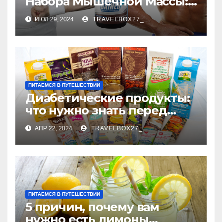
Набора Мышечной Массы:
Ключ к Эффективному
ИЮЛ 29, 2024
TRAVELBOX27_
Росту Мышц
ПИТАЕМСЯ В ПУТЕШЕСТВИИ
Диабетические продукты:
что нужно знать перед
покупкой
АПР 22, 2024
TRAVELBOX27_
ПИТАЕМСЯ В ПУТЕШЕСТВИИ
5 причин, почему вам
нужно есть лимоны