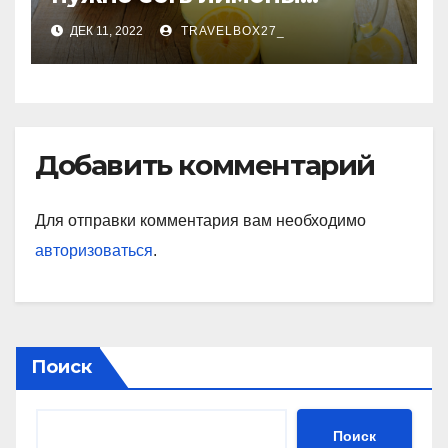
каждый день
ДЕК 11, 2022
TRAVELBOX27_
Добавить комментарий
Для отправки комментария вам необходимо
авторизоваться
.
Поиск
Поиск