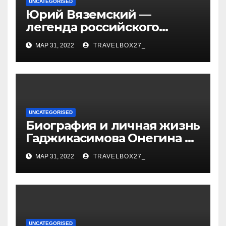
UNCATEGORISED
Юрий Вяземский —
легенда российского
спорта — биография,
МАР 31, 2022
TRAVELBOX27_
достижения и вклад в
развитие гимнастики
UNCATEGORISED
Биография и личная жизнь
Гаджикасимова Онегина —
информация о жене и
МАР 31, 2022
TRAVELBOX27_
детях
UNCATEGORISED