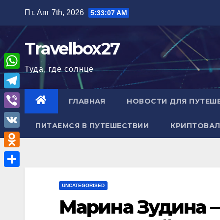
Перейти
Пт. Авг 7th, 2026
5:33:08 AM
к
содержимому
Travelbox27
Туда, где солнце
W
h
T
ГЛАВНАЯ
НОВОСТИ ДЛЯ ПУТЕШ
a
e
V
t
ПИТАЕМСЯ В ПУТЕШЕСТВИИ
КРИПТОВАЛ
l
i
V
s
e
b
K
A
O
g
e
p
d
r
О
r
p
n
UNCATEGORISED
a
т
Марина Зудина —
o
m
п
k