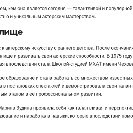
ем, кем она является сегодня — талантливой и популярной
тью и уникальным актерским мастерством.
илище
к актерскому искусству с раннего детства. После окончани
лище и развивать свои актерские способности. В 1975 году
ая впоследствии стала Школой-студией МХАТ имени Чехов
е образование и стала работать со множеством известных
а в постановках спектаклей и демонстрировала свои талан
ным этапом в ее профессиональном развитии.
арина Зудина проявила себя как талантливая и перспекти
разование и наработала навыки, которые впоследствии помо