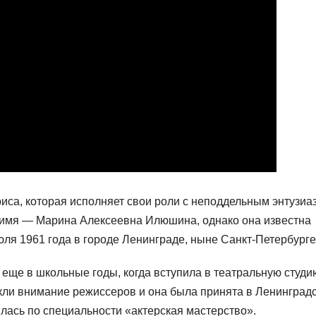
риса, которая исполняет свои роли с неподдельным энтузи
имя — Марина Алексеевна Илюшина, однако она известна
юля 1961 года в городе Ленинграде, ныне Санкт-Петербурге
еще в школьные годы, когда вступила в театральную студи
кли внимание режиссеров и она была принята в Ленинград
илась по специальности «актерская мастерство».