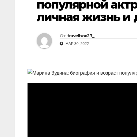
популярной акт
р
l
а
личная жизнь и
a
в
s
и
От
travelbox27_
s
т
МАР 30, 2022
n
ь
i
k
i