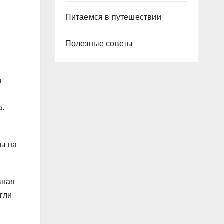
Питаемся в путешествии
Полезные советы
я
а.
ты на
вная
гли