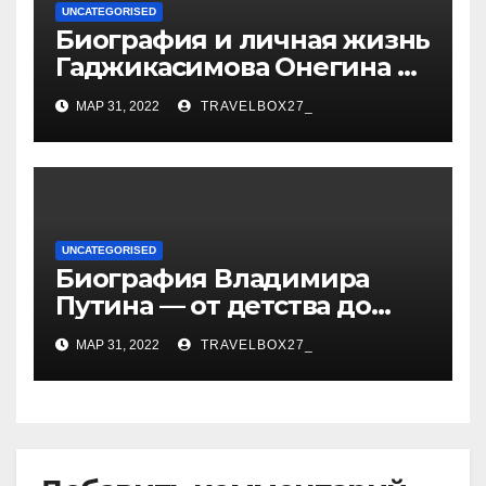
UNCATEGORISED
Биография и личная жизнь
Гаджикасимова Онегина —
информация о жене и
МАР 31, 2022
TRAVELBOX27_
детях
UNCATEGORISED
Биография Владимира
Путина — от детства до
президентства
МАР 31, 2022
TRAVELBOX27_