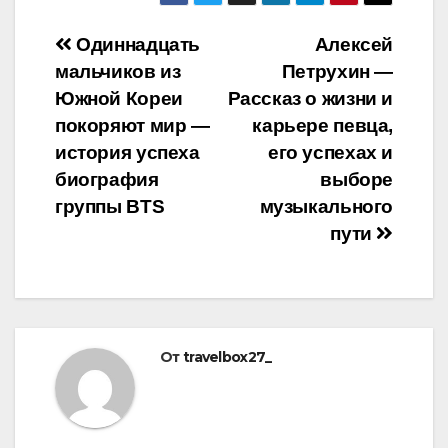
Навигация
Одиннадцать
Алексей
мальчиков из
Петрухин —
по
Южной Кореи
Рассказ о жизни и
записям
покоряют мир —
карьере певца,
история успеха
его успехах и
биография
выборе
группы BTS
музыкального
пути
От
travelbox27_