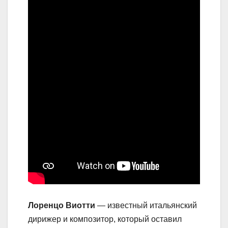
Лоренцо Виотти
— известный итальянский
дирижер и композитор, который оставил