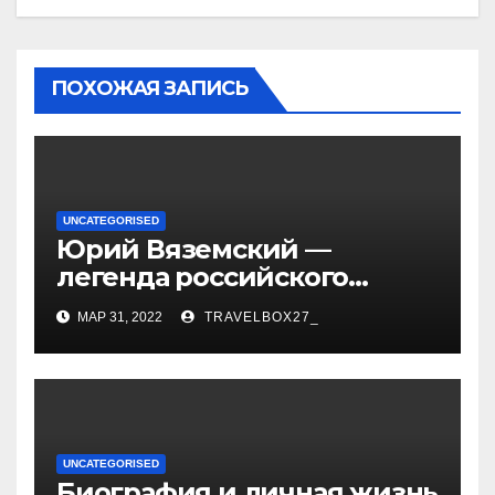
ПОХОЖАЯ ЗАПИСЬ
UNCATEGORISED
Юрий Вяземский —
легенда российского
спорта — биография,
МАР 31, 2022
TRAVELBOX27_
достижения и вклад в
развитие гимнастики
UNCATEGORISED
Биография и личная жизнь