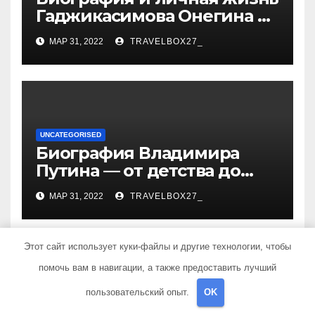
Гаджикасимова Онегина —
информация о жене и
МАР 31, 2022
TRAVELBOX27_
детях
UNCATEGORISED
Биография Владимира
Путина — от детства до
президентства
МАР 31, 2022
TRAVELBOX27_
Этот сайт использует куки-файлы и другие технологии, чтобы
помочь вам в навигации, а также предоставить лучший
Добавить комментарий
пользовательский опыт.
OK