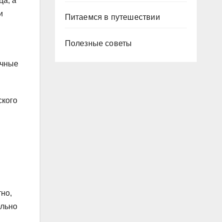
ца, а
и
Питаемся в путешествии
Полезные советы
очные
ского
но,
ельно