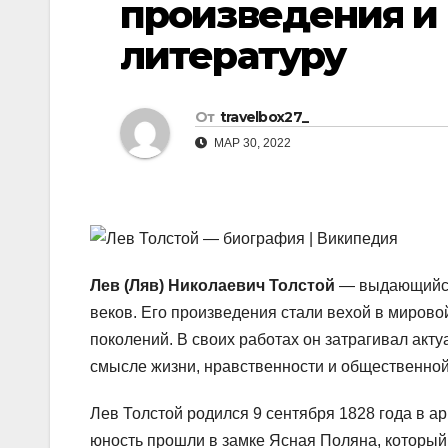
произведения и
р
l
а
литературу
a
в
s
и
От
travelbox27_
s
т
МАР 30, 2022
n
ь
i
k
i
Лев (Ляв) Николаевич Толстой
— выдающийся 
веков. Его произведения стали вехой в мирово
поколений. В своих работах он затрагивал ак
смысле жизни, нравственности и общественно
Лев Толстой родился 9 сентября 1828 года в ар
юность прошли в замке Ясная Поляна, который