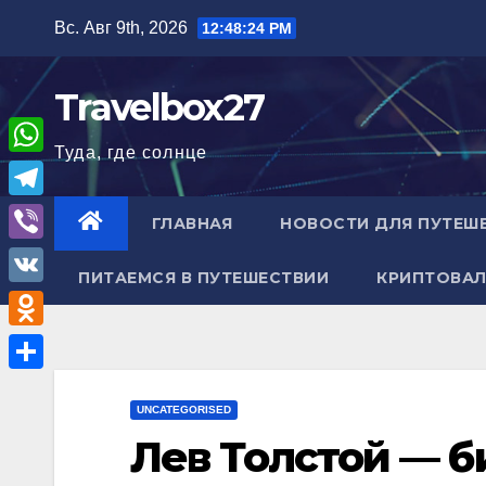
Перейти
Вс. Авг 9th, 2026
12:48:25 PM
к
содержимому
Travelbox27
Туда, где солнце
W
h
T
ГЛАВНАЯ
НОВОСТИ ДЛЯ ПУТЕШ
a
e
V
t
ПИТАЕМСЯ В ПУТЕШЕСТВИИ
КРИПТОВАЛ
l
i
V
s
e
b
K
A
O
g
e
p
d
r
О
r
p
n
UNCATEGORISED
a
т
Лев Толстой — б
o
m
п
k