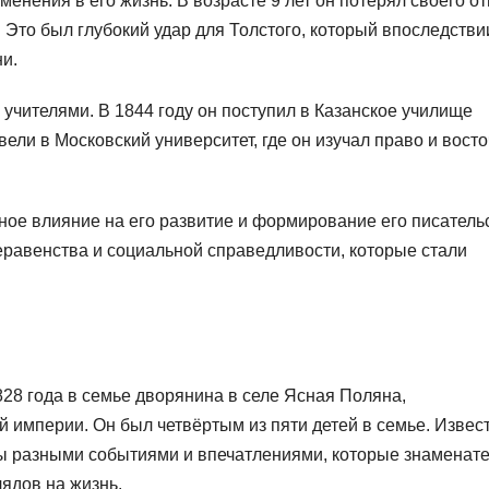
енения в его жизнь. В возрасте 9 лет он потерял своего от
а. Это был глубокий удар для Толстого, который впоследстви
ни.
 учителями. В 1844 году он поступил в Казанское училище
вели в Московский университет, где он изучал право и вост
ное влияние на его развитие и формирование его писатель
равенства и социальной справедливости, которые стали
28 года в семье дворянина в селе Ясная Поляна,
 империи. Он был четвёртым из пяти детей в семье. Извест
аты разными событиями и впечатлениями, которые знаменат
ядов на жизнь.