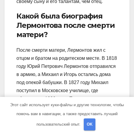
своему сыну и его талантам, чем отец.
Какой была биография
Лермонтова после смерти
матери?
После смерти матери, Лермонтов жил с
отцом и братом на родитеском месте. В 1818
году Юрий Петрович Лермонтов отправился
в армию, а Михаил и Игорь остались дома
под опекой бабушки. В 1827 году Михаил
поступил в Московское училище, где
обучался до 1830 года. После этого он
Этот сайт использует куки-файлы и другие технологии, чтобы
поступил на юридический факультет
помочь вам в навигации, а также предоставить лучший
Московского университета, который окончил
в 1832 году со званием кавалергарда.
пользовательский опыт.
OK