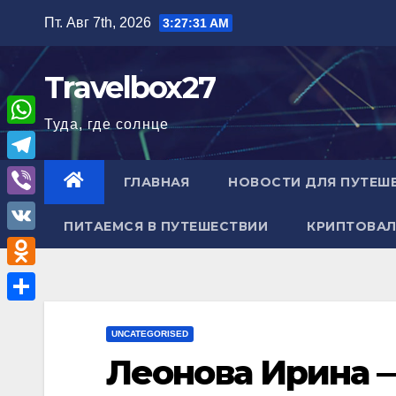
Перейти
Пт. Авг 7th, 2026
3:27:32 AM
к
содержимому
Travelbox27
Туда, где солнце
W
h
T
ГЛАВНАЯ
НОВОСТИ ДЛЯ ПУТЕШ
a
e
V
t
ПИТАЕМСЯ В ПУТЕШЕСТВИИ
КРИПТОВАЛ
l
i
V
s
e
b
K
A
O
g
e
p
d
r
О
r
p
n
UNCATEGORISED
a
т
Леонова Ирина 
o
m
п
k