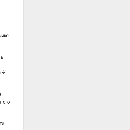
зыке
ть
жей
а
итого
ти