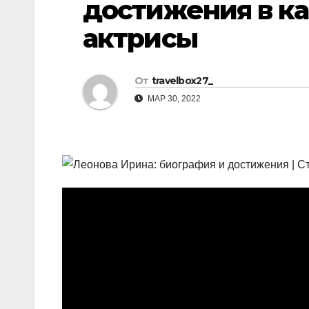
достижения в к
р
l
а
актрисы
a
в
s
и
От
travelbox27_
s
т
МАР 30, 2022
n
ь
i
k
i