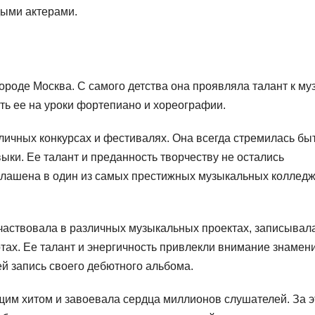
ыми актерами.
ороде Москва. С самого детства она проявляла талант к му
ть ее на уроки фортепиано и хореографии.
зличных конкурсах и фестивалях. Она всегда стремилась бы
ки. Ее талант и преданность творчеству не остались
иглашена в один из самых престижных музыкальных коллед
частвовала в различных музыкальных проектах, записывал
тах. Ее талант и энергичность привлекли внимание знамен
й запись своего дебютного альбома.
им хитом и завоевала сердца миллионов слушателей. За э