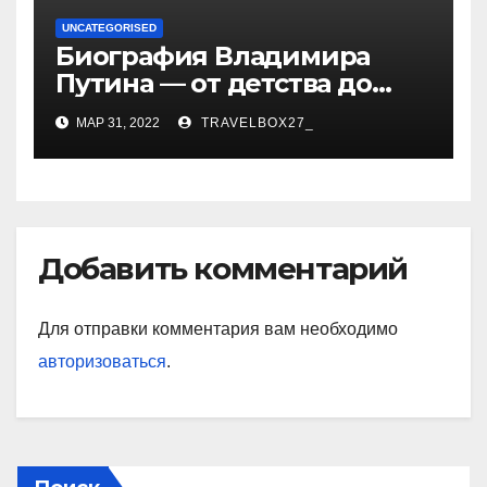
UNCATEGORISED
Биография Владимира
Путина — от детства до
президентства
МАР 31, 2022
TRAVELBOX27_
Добавить комментарий
Для отправки комментария вам необходимо
авторизоваться
.