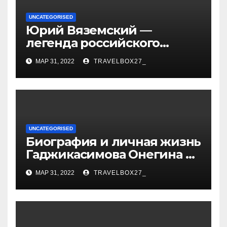
UNCATEGORISED
Юрий Вяземский —
легенда российского
спорта — биография,
МАР 31, 2022
TRAVELBOX27_
достижения и вклад в
развитие гимнастики
UNCATEGORISED
Биография и личная жизнь
Гаджикасимова Онегина —
информация о жене и
МАР 31, 2022
TRAVELBOX27_
детях