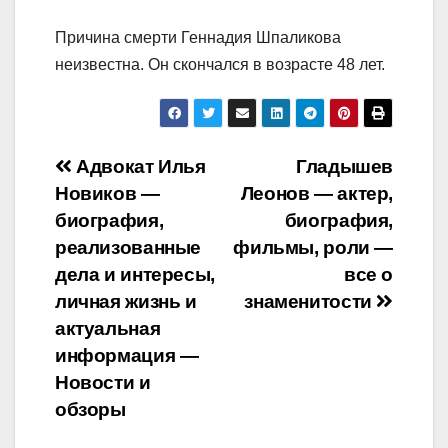
Причина смерти Геннадия Шпаликова
неизвестна. Он скончался в возрасте 48 лет.
Навигация
Адвокат Илья
Гладышев
Новиков —
Леонов — актер,
по
биография,
биография,
записям
реализованные
фильмы, роли —
дела и интересы,
все о
личная жизнь и
знаменитости
актуальная
информация —
Новости и
обзоры