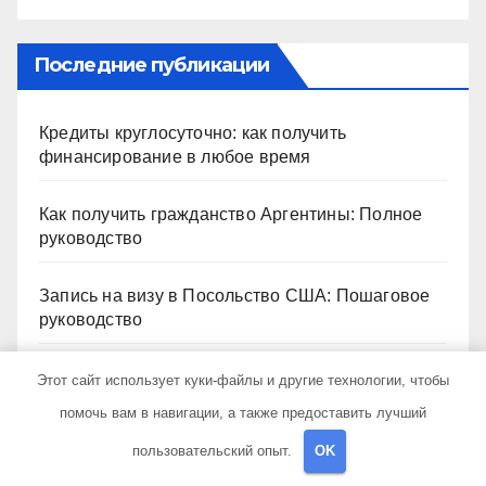
Последние публикации
Кредиты круглосуточно: как получить
финансирование в любое время
Как получить гражданство Аргентины: Полное
руководство
Запись на визу в Посольство США: Пошаговое
руководство
Экскурсии в Сочи: Путешествие в сердце
Этот сайт использует куки-файлы и другие технологии, чтобы
Черноморского курорта
помочь вам в навигации, а также предоставить лучший
пользовательский опыт.
OK
Визы в Индию: Все, что вам нужно знать