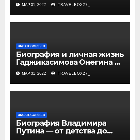
спорта — биография,
МАР 31, 2022
TRAVELBOX27_
достижения и вклад в
развитие гимнастики
UNCATEGORISED
Биография и личная жизнь
Гаджикасимова Онегина —
информация о жене и
МАР 31, 2022
TRAVELBOX27_
детях
UNCATEGORISED
Биография Владимира
Путина — от детства до
президентства