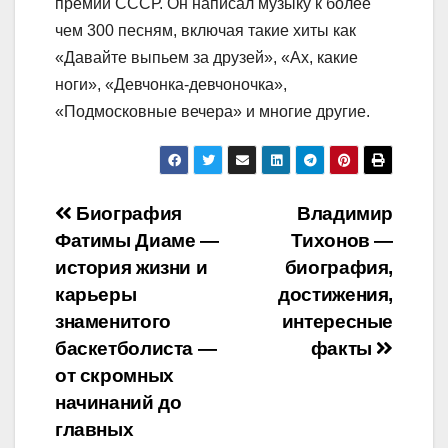
премии СССР. Он написал музыку к более
чем 300 песням, включая такие хиты как
«Давайте выпьем за друзей», «Ах, какие
ноги», «Девчонка-девчоночка»,
«Подмосковные вечера» и многие другие.
Навигация
Биография
Владимир
Фатимы Диаме —
Тихонов —
по
история жизни и
биография,
записям
карьеры
достижения,
знаменитого
интересные
баскетболиста —
факты
от скромных
начинаний до
главных