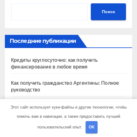
Поиск
Последние публикации
Кредиты круглосуточно: как получить
финансирование в любое время
Как получить гражданство Аргентины: Полное
руководство
Запись на визу в Посольство США: Пошаговое
Этот сайт использует куки-файлы и другие технологии, чтобы
руководство
помочь вам в навигации, а также предоставить лучший
пользовательский опыт.
OK
Экскурсии в Сочи: Путешествие в сердце
Черноморского курорта