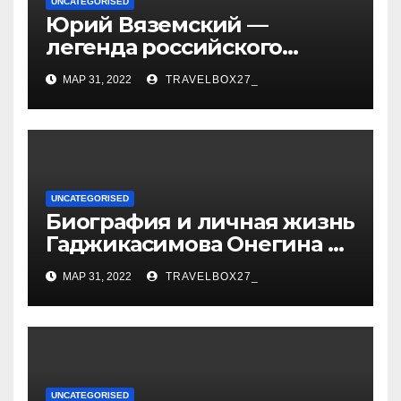
UNCATEGORISED
Юрий Вяземский —
легенда российского
спорта — биография,
МАР 31, 2022
TRAVELBOX27_
достижения и вклад в
развитие гимнастики
UNCATEGORISED
Биография и личная жизнь
Гаджикасимова Онегина —
информация о жене и
МАР 31, 2022
TRAVELBOX27_
детях
UNCATEGORISED