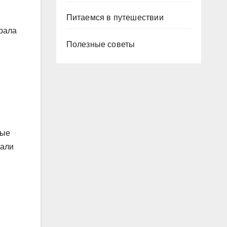
Питаемся в путешествии
грала
Полезные советы
рые
чали