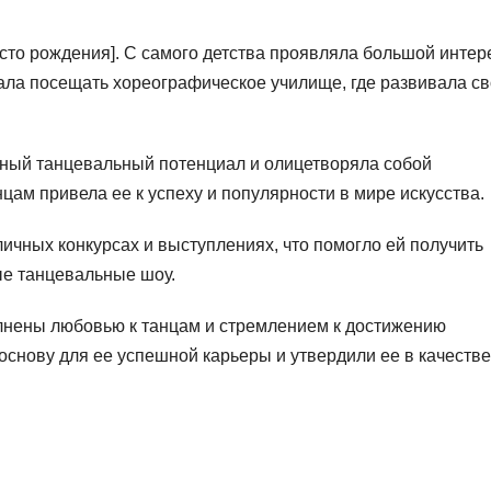
есто рождения]. С самого детства проявляла большой интер
чала посещать хореографическое училище, где развивала с
тный танцевальный потенциал и олицетворяла собой
нцам привела ее к успеху и популярности в мире искусства.
личных конкурсах и выступлениях, что помогло ей получить
е танцевальные шоу.
лнены любовью к танцам и стремлением к достижению
основу для ее успешной карьеры и утвердили ее в качестве