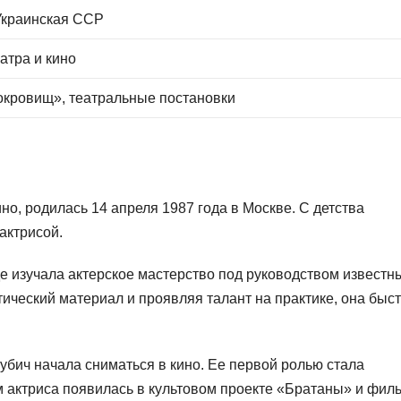
Украинская ССР
атра и кино
окровищ», театральные постановки
ино, родилась 14 апреля 1987 года в Москве. С детства
актрисой.
де изучала актерское мастерство под руководством известн
тический материал и проявляя талант на практике, она быс
рубич начала сниматься в кино. Ее первой ролью стала
м актриса появилась в культовом проекте «Братаны» и фил