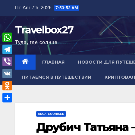
Перейти
Пт. Авг 7th, 2026
7:53:53 AM
к
содержимому
Travelbox27
Туда, где солнце
W
h
T
ГЛАВНАЯ
НОВОСТИ ДЛЯ ПУТЕШ
a
e
V
t
ПИТАЕМСЯ В ПУТЕШЕСТВИИ
КРИПТОВАЛ
l
i
V
s
e
b
K
A
O
g
e
p
d
r
О
r
p
n
UNCATEGORISED
a
т
Друбич Татьяна 
o
m
п
k