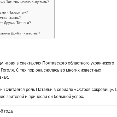
убич Татьяны можно выделить?
льме «Параситы»?
личная жизнь?
ет Друбич Татьяна?
атьяны Друбич известны?
у, играя в спектаклях Полтавского областного украинского
Гоголя. С тех пор она снялась во многих известных
вках.
ич считается роль Натальи в сериале «Остров сокровищ». 
ие зрителей и принесли ей большой успех.
68 года