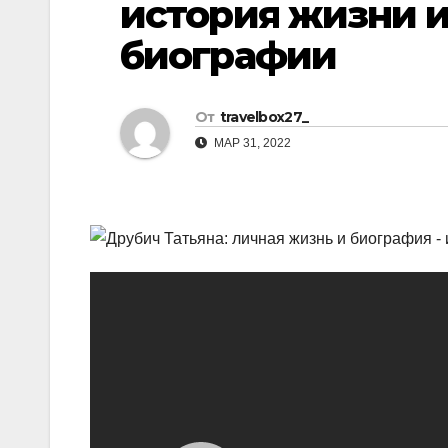
история жизни 
р
l
а
биографии
a
в
s
и
От
travelbox27_
s
т
МАР 31, 2022
n
ь
i
k
i