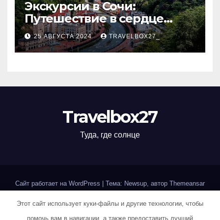
Экскурсии в Сочи:
Путешествие в сердце
Черноморского курорта
25 АВГУСТА 2024
TRAVELBOX27_
Travelbox27
Туда, где солнце
Сайт работает на WordPress
|
Тема: Newsup, автор
Themeansar
Этот сайт использует куки-файлы и другие технологии, чтобы
Home
Sample Page
Авторам и правообладателям
помочь вам в навигации, а также предоставить лучший