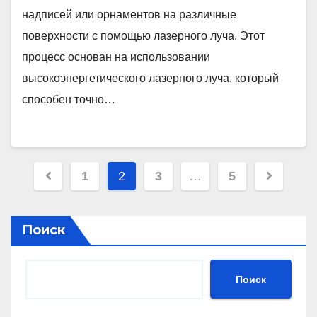
надписей или орнаментов на различные
поверхности с помощью лазерного луча. Этот
процесс основан на использовании
высокоэнергетического лазерного луча, который
способен точно…
Пагинация
1
2
3
…
5
записей
Поиск
Поиск