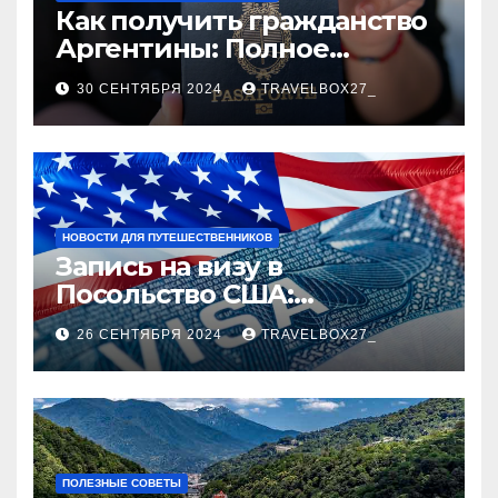
Как получить гражданство
Аргентины: Полное
руководство
30 СЕНТЯБРЯ 2024
TRAVELBOX27_
НОВОСТИ ДЛЯ ПУТЕШЕСТВЕННИКОВ
Запись на визу в
Посольство США:
Пошаговое руководство
26 СЕНТЯБРЯ 2024
TRAVELBOX27_
ПОЛЕЗНЫЕ СОВЕТЫ