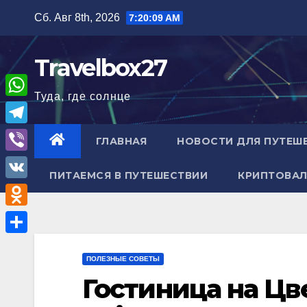
Перейти
Сб. Авг 8th, 2026
7:20:10 AM
к
содержимому
Travelbox27
Туда, где солнце
W
h
T
ГЛАВНАЯ
НОВОСТИ ДЛЯ ПУТЕШ
a
e
V
t
ПИТАЕМСЯ В ПУТЕШЕСТВИИ
КРИПТОВАЛ
l
i
V
s
e
b
K
A
O
g
e
p
d
r
О
r
p
n
ПОЛЕЗНЫЕ СОВЕТЫ
a
т
Гостиница на Цв
o
m
п
k