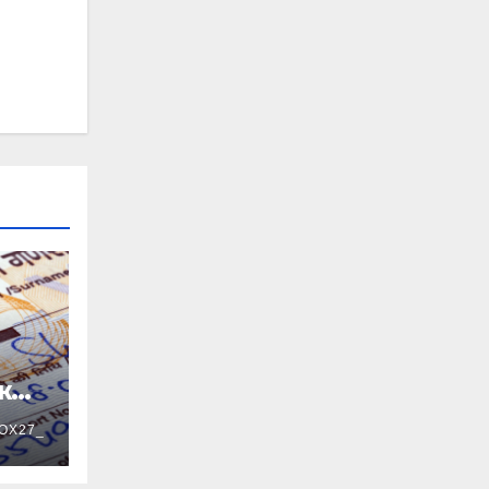
ужно
OX27_