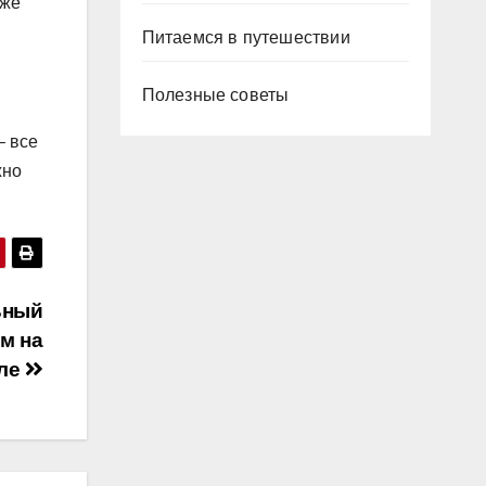
кже
Питаемся в путешествии
Полезные советы
– все
жно
ьный
м на
ле