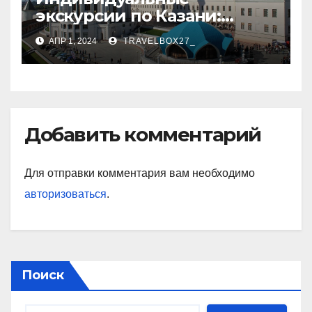
экскурсии по Казани:
откройте город с новой
АПР 1, 2024
TRAVELBOX27_
стороны
Добавить комментарий
Для отправки комментария вам необходимо
авторизоваться
.
Поиск