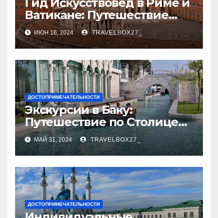
Гид Искусствовед в Риме и
Ватикане: Путешествие
Сквозь Века Искусства
ИЮН 16, 2024
TRAVELBOX27_
ДОСТОПРИМЕЧАТЕЛЬНОСТИ
Экскурсии в Баку:
Путешествие по Столице
Азербайджана
МАЙ 31, 2024
TRAVELBOX27_
ДОСТОПРИМЕЧАТЕЛЬНОСТИ
Индивидуальные