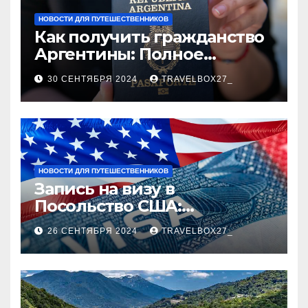
НОВОСТИ ДЛЯ ПУТЕШЕСТВЕННИКОВ
Как получить гражданство
Аргентины: Полное
руководство
30 СЕНТЯБРЯ 2024
TRAVELBOX27_
НОВОСТИ ДЛЯ ПУТЕШЕСТВЕННИКОВ
Запись на визу в
Посольство США:
Пошаговое руководство
26 СЕНТЯБРЯ 2024
TRAVELBOX27_