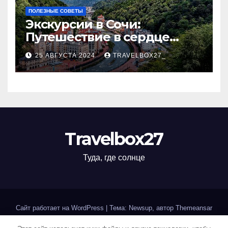
ПОЛЕЗНЫЕ СОВЕТЫ
Экскурсии в Сочи:
Путешествие в сердце
Черноморского курорта
25 АВГУСТА 2024
TRAVELBOX27_
Travelbox27
Туда, где солнце
Сайт работает на WordPress
|
Тема: Newsup, автор
Themeansar