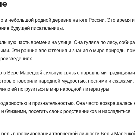
не
о в небольшой родной деревне на юге России. Это время и
ание будущей писательницы.
льшую часть времени на улице. Она гуляла по лесу, собир
ными. Эти ранние впечатления и знания о мире природы по
произведениях.
о в Вере Марецкой сильную связь с народными традициями
которые говорили народной мудростью, песнями и сказками.
лило ей погрузиться в мир народной литературы.
годарностью и признательностью. Она часто возвращалась 
 и близкими, посетить своих родственников и насладиться
 роль в формировании творческой личности Веры Марецко