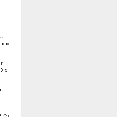
ала
могли
 и
 Это
в
й. Он