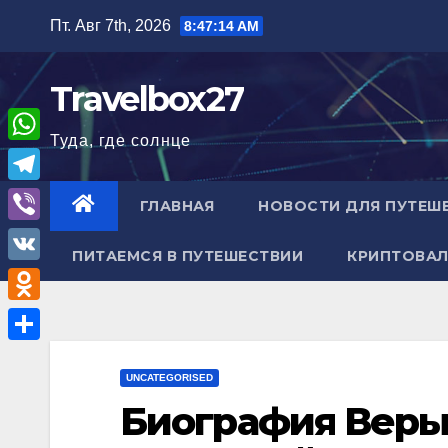
Перейти
Пт. Авг 7th, 2026
8:47:15 AM
к
содержимому
Travelbox27
Туда, где солнце
W
h
T
ГЛАВНАЯ
НОВОСТИ ДЛЯ ПУТЕШ
a
e
V
t
ПИТАЕМСЯ В ПУТЕШЕСТВИИ
КРИПТОВАЛ
l
i
V
s
e
b
K
A
O
g
e
p
d
r
О
r
p
n
UNCATEGORISED
a
т
Биография Веры
o
m
п
k