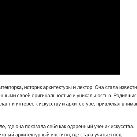
екторка, историк архитектуры и лектор. Она стала извест
енными своей оригинальностью и уникальностью. Родившис
лант и интерес к искусству и архитектуре, привлекая вним
е, где она показала себя как одаренный ученик искусства.
жный архитектурный институт, где стала учиться под