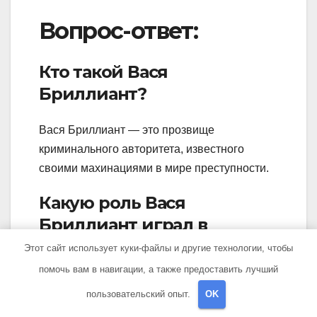
Вопрос-ответ:
Кто такой Вася
Бриллиант?
Вася Бриллиант — это прозвище
криминального авторитета, известного
своими махинациями в мире преступности.
Какую роль Вася
Бриллиант играл в
преступных кругах?
Этот сайт использует куки-файлы и другие технологии, чтобы
помочь вам в навигации, а также предоставить лучший
Вася Бриллиант был влиятельным вором в
пользовательский опыт.
OK
законе, который руководил группировкой и