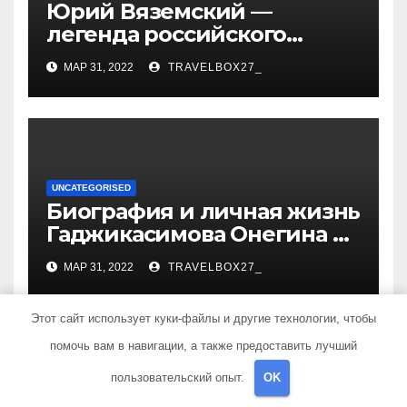
Юрий Вяземский —
легенда российского
спорта — биография,
МАР 31, 2022
TRAVELBOX27_
достижения и вклад в
развитие гимнастики
UNCATEGORISED
Биография и личная жизнь
Гаджикасимова Онегина —
информация о жене и
МАР 31, 2022
TRAVELBOX27_
детях
Этот сайт использует куки-файлы и другие технологии, чтобы
помочь вам в навигации, а также предоставить лучший
пользовательский опыт.
OK
UNCATEGORISED