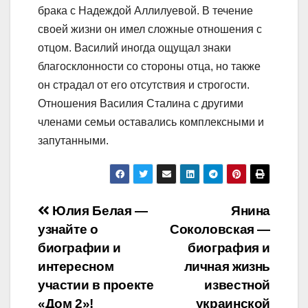
брака с Надеждой Аллилуевой. В течение
своей жизни он имел сложные отношения с
отцом. Василий иногда ощущал знаки
благосклонности со стороны отца, но также
он страдал от его отсутствия и строгости.
Отношения Василия Сталина с другими
членами семьи оставались комплексными и
запутанными.
Навигация
Юлия Белая —
Янина
узнайте о
Соколовская —
по
биографии и
биография и
записям
интересном
личная жизнь
участии в проекте
известной
«Дом 2»!
украинской