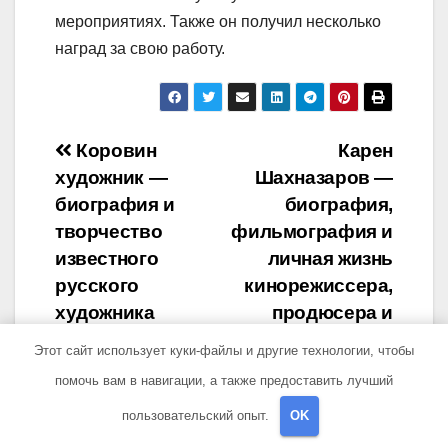
мероприятиях. Также он получил несколько
наград за свою работу.
Навигация
Коровин
Карен
художник —
Шахназаров —
по
биография и
биография,
записям
творчество
фильмография и
известного
личная жизнь
русского
кинорежиссера,
художника
продюсера и
сценариста
Этот сайт использует куки-файлы и другие технологии, чтобы
помочь вам в навигации, а также предоставить лучший
пользовательский опыт.
OK