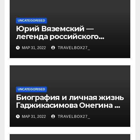
UNCATEGORISED
Юрий Вяземский —
легенда российского
спорта — биография,
МАР 31, 2022
TRAVELBOX27_
достижения и вклад в
развитие гимнастики
UNCATEGORISED
Биография и личная жизнь
Гаджикасимова Онегина —
информация о жене и
МАР 31, 2022
TRAVELBOX27_
детях