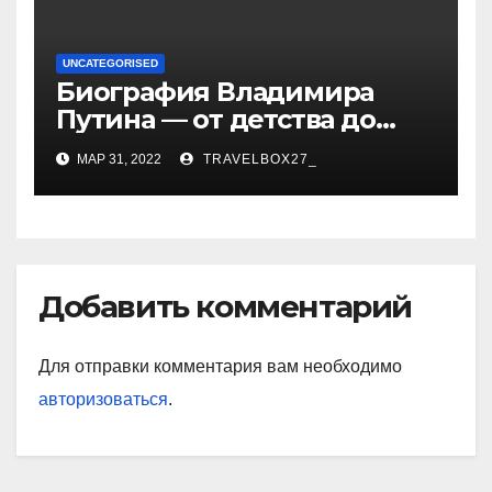
UNCATEGORISED
Биография Владимира
Путина — от детства до
президентства
МАР 31, 2022
TRAVELBOX27_
Добавить комментарий
Для отправки комментария вам необходимо
авторизоваться
.