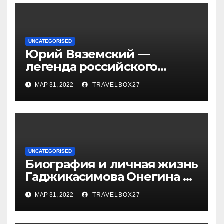
UNCATEGORISED
Юрий Вяземский —
легенда российского
спорта — биография,
МАР 31, 2022
TRAVELBOX27_
достижения и вклад в
развитие гимнастики
UNCATEGORISED
Биография и личная жизнь
Гаджикасимова Онегина —
информация о жене и
МАР 31, 2022
TRAVELBOX27_
детях