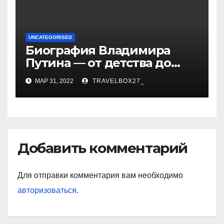
UNCATEGORISED
Биография Владимира
Путина — от детства до
президентства
МАР 31, 2022
TRAVELBOX27_
Добавить комментарий
Для отправки комментария вам необходимо
авторизоваться
.