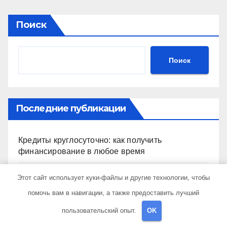
Поиск
Поиск
Последние публикации
Кредиты круглосуточно: как получить
финансирование в любое время
Этот сайт использует куки-файлы и другие технологии, чтобы
Как получить гражданство Аргентины: Полное
руководство
помочь вам в навигации, а также предоставить лучший
пользовательский опыт.
OK
Запись на визу в Посольство США: Пошаговое