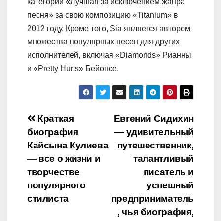
категории «Лучшая за исключением жанра
песня» за свою композицию «Titanium» в
2012 году. Кроме того, Sia является автором
множества популярных песен для других
исполнителей, включая «Diamonds» Рианны
и «Pretty Hurts» Бейонсе.
Навигация
Краткая
Евгений Сидихин
биография
— удивительный
по
Кайсына Кулиева
путешественник,
записям
— все о жизни и
талантливый
творчестве
писатель и
популярного
успешный
стилиста
предприниматель
, чья биография,