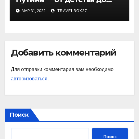
президентства
МАР 31, 2022
TRAVELBOX27_
Добавить комментарий
Для отправки комментария вам необходимо
авторизоваться
.
Поиск
Поиск