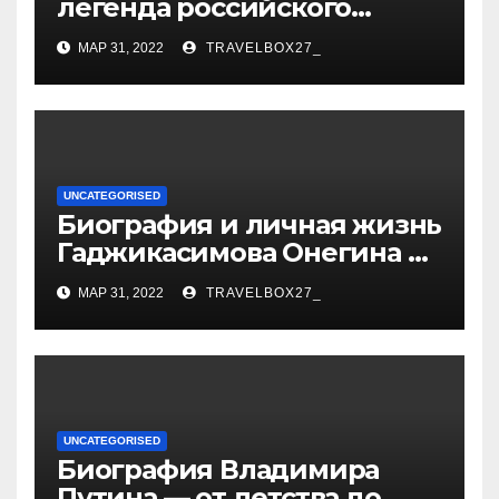
легенда российского
спорта — биография,
МАР 31, 2022
TRAVELBOX27_
достижения и вклад в
развитие гимнастики
UNCATEGORISED
Биография и личная жизнь
Гаджикасимова Онегина —
информация о жене и
МАР 31, 2022
TRAVELBOX27_
детях
UNCATEGORISED
Биография Владимира
Путина — от детства до