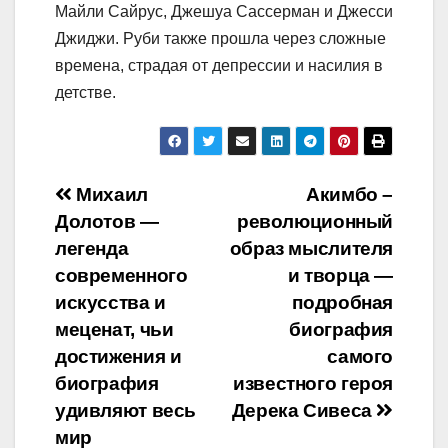
Майли Сайрус, Джешуа Сассерман и Джесси
Джиджи. Руби также прошла через сложные
времена, страдая от депрессии и насилия в
детстве.
Навигация
Михаил
Акимбо –
Долотов —
революционный
по
легенда
образ мыслителя
записям
современного
и творца —
искусства и
подробная
меценат, чьи
биография
достижения и
самого
биография
известного героя
удивляют весь
Дерека Сивеса
мир