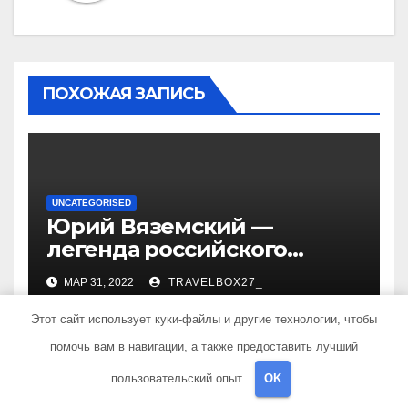
ПОХОЖАЯ ЗАПИСЬ
UNCATEGORISED
Юрий Вяземский —
легенда российского
спорта — биография,
МАР 31, 2022
TRAVELBOX27_
достижения и вклад в
развитие гимнастики
Этот сайт использует куки-файлы и другие технологии, чтобы
помочь вам в навигации, а также предоставить лучший
пользовательский опыт.
OK
UNCATEGORISED