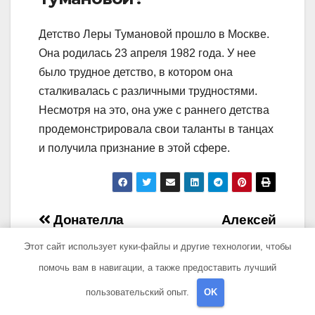
Детство Леры Тумановой прошло в Москве.
Она родилась 23 апреля 1982 года. У нее
было трудное детство, в котором она
сталкивалась с различными трудностями.
Несмотря на это, она уже с раннего детства
продемонстрировала свои таланты в танцах
и получила признание в этой сфере.
Навигация
Донателла
Алексей
Версаче —
Анищенко —
по
Этот сайт использует куки-файлы и другие технологии, чтобы
захватывающая
биография и
помочь вам в навигации, а также предоставить лучший
записям
биография и
личная жизнь –
пользовательский опыт.
OK
удивительные
откровения о
подробности из
семейных тайнах