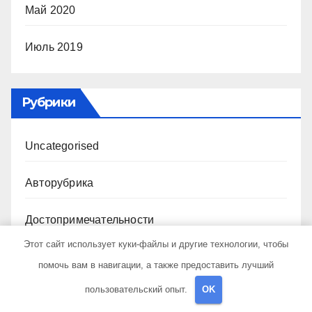
Май 2020
Июль 2019
Рубрики
Uncategorised
Авторубрика
Достопримечательности
Этот сайт использует куки-файлы и другие технологии, чтобы
Криптовалюта и бизнес
помочь вам в навигации, а также предоставить лучший
пользовательский опыт.
OK
Новости для путешественников