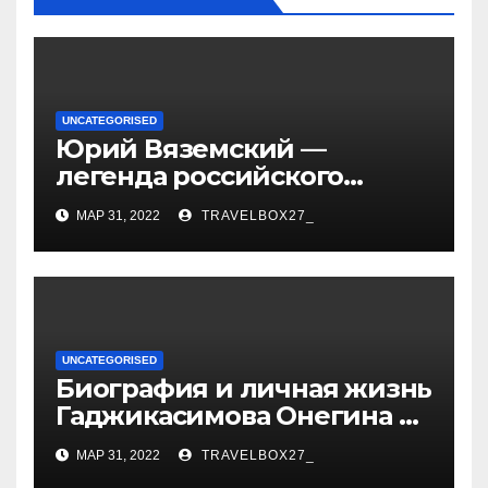
UNCATEGORISED
Юрий Вяземский —
легенда российского
спорта — биография,
МАР 31, 2022
TRAVELBOX27_
достижения и вклад в
развитие гимнастики
UNCATEGORISED
Биография и личная жизнь
Гаджикасимова Онегина —
информация о жене и
МАР 31, 2022
TRAVELBOX27_
детях