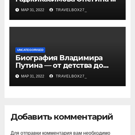
информация о жене и
МАР 31, 2022
TRAVELBOX27_
детях
UNCATEGORISED
Биография Владимира
Путина — от детства до
президентства
МАР 31, 2022
TRAVELBOX27_
Добавить комментарий
Для отправки комментария вам необходимо