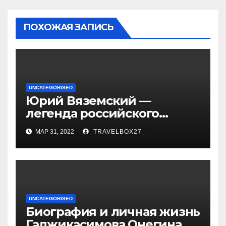
ПОХОЖАЯ ЗАПИСЬ
UNCATEGORISED
Юрий Вяземский —
легенда российского
спорта — биография,
МАР 31, 2022
TRAVELBOX27_
достижения и вклад в
развитие гимнастики
UNCATEGORISED
Биография и личная жизнь
Гаджикасимова Онегина —